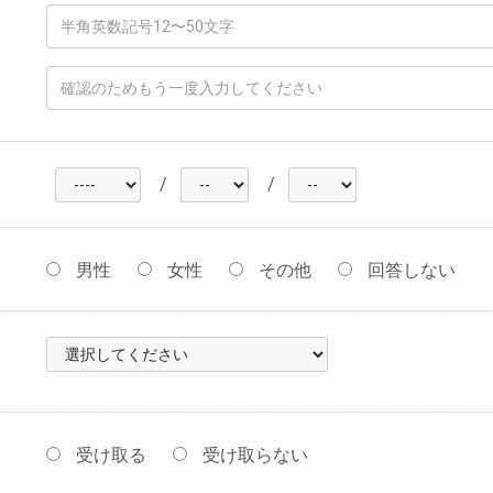
/
/
男性
女性
その他
回答しない
受け取る
受け取らない