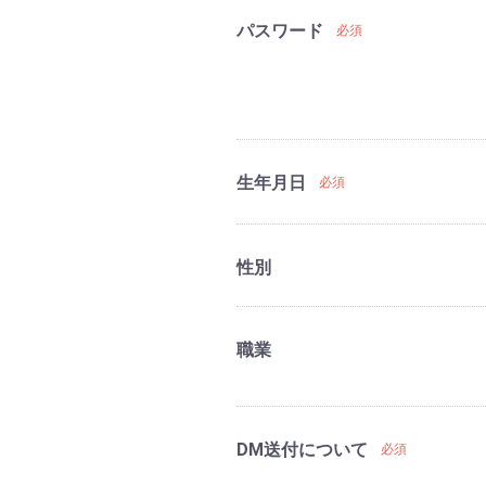
パスワード
必須
生年月日
必須
性別
職業
DM送付について
必須